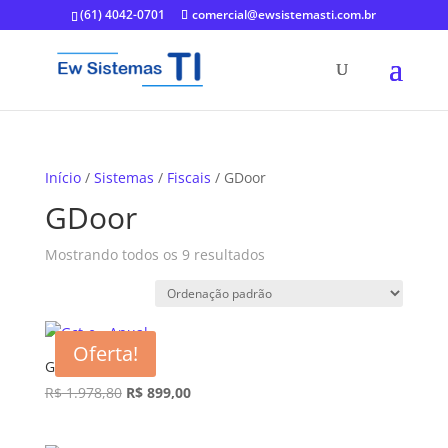
(61) 4042-0701
comercial@ewsistemasti.com.br
Início
/
Sistemas
/
Fiscais
/ GDoor
GDoor
Mostrando todos os 9 resultados
Oferta!
Gct-e – Anual
O
O
R$
1.978,80
R$
899,00
preço
preço
original
atual