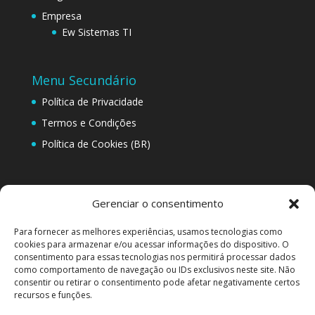
Empresa
Ew Sistemas TI
Menu Secundário
Política de Privacidade
Termos e Condições
Política de Cookies (BR)
EW SISTEMAS SERVIÇOS EM DESENVOLVIMENTO
Gerenciar o consentimento
CONSULTORIA E TREINAMENTO TI LTDA
CNPJ: 36.169.368/0001-25. SHS Quadra 6, Conjunto A,
Para fornecer as melhores experiências, usamos tecnologias como
Edifício Brasil 21 Bloco A Sala 501, Asa Sul – Brasília –
cookies para armazenar e/ou acessar informações do dispositivo. O
consentimento para essas tecnologias nos permitirá processar dados
DF. CEP 70.316-000. Whatsapp/Telefone: +55 (61)
como comportamento de navegação ou IDs exclusivos neste site. Não
4042-0701. comercial@ewsistemasti.com.br
consentir ou retirar o consentimento pode afetar negativamente certos
recursos e funções.