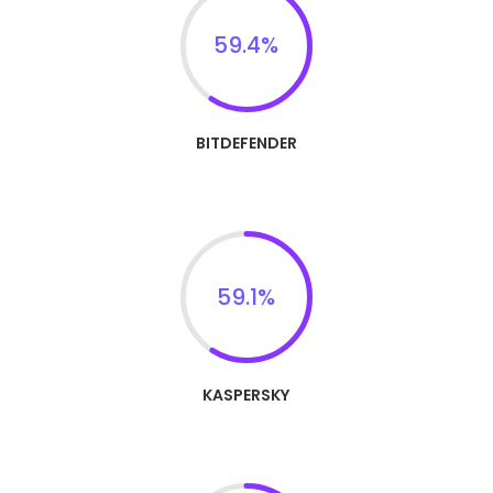
59.4
%
BITDEFENDER
59.1
%
KASPERSKY